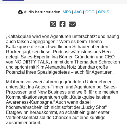
Audio herunterladen:
MP3
|
AAC
|
OGG
|
OPUS
„Kaltakquise wird von Agenturen unterschätzt und häufig
auch falsch angegangen.“ Wem es beim Thema
Kaltakquise die sprichwörtlichen Schauer über den
Rücken jagt, sei dieser Podcast wärmstens ans Herz
gelegt. Sales-Expertin Ina Börner, Gründerin und CEO
von NO DIRTY TALK, nimmt dem Thema den Schrecken
und spricht mit Kim Alexandra Notz über das große
Potenzial ihres Spezialgebietes – auch für Agenturen.
Mit ihrem vor zwei Jahren gegründeten Unternehmen
unterstützt Ina Adtech-Firmen und Agenturen bei Sales-
Prozessen und New Business und weiß, für die meisten
Kommunikationsagenturen gilt: „Kaltakquise ist eine
Awareness-Kampagne.“ Auch wenn dabei
höchstwahrscheinlich nicht sofort der „Lucky Shot“
Etatgewinn herauskommt, so schafft ein guter erster
Vertriebskontakt solide Chancen auf eine künftige
Zusammenarbeit.