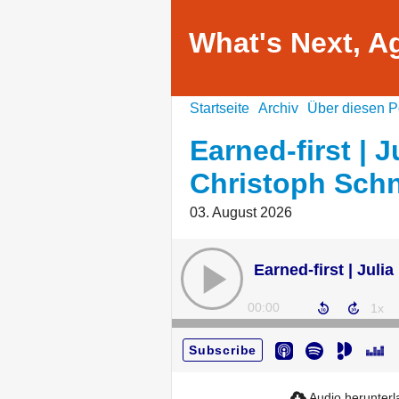
What's Next, A
Startseite
Archiv
Über diesen P
Earned-first | 
Christoph Sch
03. August 2026
00:00
Subscribe
Audio herunter