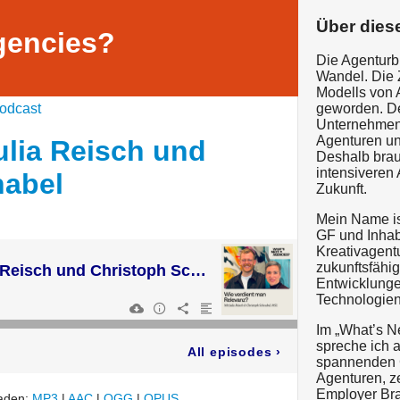
Über dies
gencies?
Die Agenturb
Wandel. Die 
Modells von 
odcast
geworden. De
Unternehmens
Agenturen und
Julia Reisch und
Deshalb brau
intensiveren
nabel
Zukunft.
Mein Name is
GF und Inhab
Kreativagent
zukunftsfähi
Earned-first | Julia Reisch und Christoph Schnabel
Entwicklunge
Technologien
Im „What’s N
spreche ich 
All episodes
›
spannenden G
Agenturen, z
Employer Bra
laden:
MP3
|
AAC
|
OGG
|
OPUS