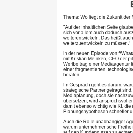
Thema: Wo liegt die Zukunft der
"Auf der inhaltlichen Seite glaub
sich vor allem auch dadurch aus
weiterentwickeln. Das heißt auc
weiterzuentwickeln zu müssen.“
In der neuen Episode von #What
mit Kristian Meinken, CEO der pil
Wertbeitrag einer Mediaagentur 
einer fragmentierten, technologi
beraten.
Im Gespräch geht es darum, waru
strategische Partner gefragt sin
Mediaplanung, doch sie nachzuw
übersetzen, wird anspruchsvolle
damit ebenso wichtig wie KI, die 
Planungshypothesen schneller un
Auch die Rolle unabhängiger Agen
warum unternehmerische Freiheit,
auf den Kundennutzen zu echten