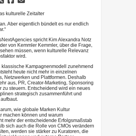
s kulturelle Zeitalter
 an. Aber eigentlich bündelt es nur endlich
r.“
sNextAgencies spricht Kim Alexandra Notz
der von Kemmler Kemmler, über die Frage,
ssehen müssen, wenn kulturelle Relevanz
faktor wird.
as klassische Kampagnenmodell zunehmend
tsteht heute nicht mehr in einzelnen
s, Netzwerken und Plattformen. Deshalb
 mehr aus, PR, Creator-Marketing, Sponsoring
r zu steuern. Entscheidend wird ein neues
iplinen strategisch zusammenführt und
 aufbaut.
arum, wie globale Marken Kultur
bar machen können und warum
icht mehr der entscheidende Erfolgsmaßstab
halb sich auch die Rolle von CMOs verändern
en, werden sie stärker zu Kuratoren, die