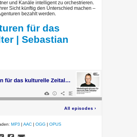
tner und Kanäle intelligent zu orchestrieren.
hrer Sicht künftig den Unterschied machen –
Agenturen bezahlt werden.
turen für das
lter | Sebastian
Marketingstrukturen für das kulturelle Zeitalter | Sebastian Kemmler
All episodes
›
laden:
MP3
|
AAC
|
OGG
|
OPUS