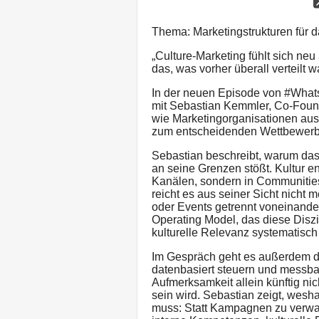
Thema: Marketingstrukturen für da
„Culture-Marketing fühlt sich neu
das, was vorher überall verteilt wa
In der neuen Episode von #What
mit Sebastian Kemmler, Co-Foun
wie Marketingorganisationen au
zum entscheidenden Wettbewerbs
Sebastian beschreibt, warum d
an seine Grenzen stößt. Kultur en
Kanälen, sondern in Communitie
reicht es aus seiner Sicht nicht
oder Events getrennt voneinande
Operating Model, das diese Disz
kulturelle Relevanz systematisch
Im Gespräch geht es außerdem d
datenbasiert steuern und mess
Aufmerksamkeit allein künftig n
sein wird. Sebastian zeigt, wes
muss: Statt Kampagnen zu verwalt