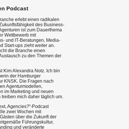
en Podcast
ranche erlebt einen radikalen
Zukunftsfähigkeit des Business-
Agenturen ist zum Dauerthema
r Wettbewerb mit
- und IT-Beratungen, Media-
 Start-ups zieht weiter an.
cht die Branche einen
 Austausch zu den Themen der
t Kim Alexandra Notz. Ich bin
erin der Hamburger
ur KNSK. Die Fragen nach
gen Agenturmodellen,
n im Marketing und neuen
 treiben mich daher täglich um.
ext, Agencies?“-Podcast
alle zwei Wochen mit
ästen über die Zukunft der
eitgemäße Führungskultur,
nding und veränderte