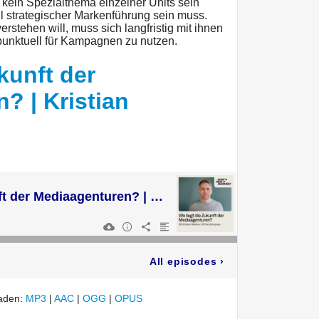
g kein Spezialthema einzelner Units sein
il strategischer Markenführung sein muss.
stehen will, muss sich langfristig mit ihnen
 punktuell für Kampagnen zu nutzen.
kunft der
? | Kristian
Wo liegt die Zukunft der Mediaagenturen? | Kristian Meinken
All episodes
›
laden:
MP3
|
AAC
|
OGG
|
OPUS