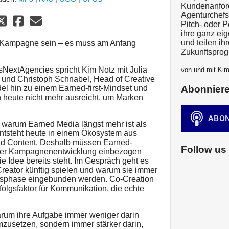
Kundenanfor
Agenturchefs
Pitch- oder P
ihre ganz ei
und teilen ih
r Kampagne sein – es muss am Anfang
Zukunftsprog
NextAgencies spricht Kim Notz mit Julia
von und mit Ki
, und Christoph Schnabel, Head of Creative
el hin zu einem Earned-first-Mindset und
Abonnier
n heute nicht mehr ausreicht, um Marken
, warum Earned Media längst mehr ist als
ntsteht heute in einem Ökosystem aus
und Content. Deshalb müssen Earned-
Follow us
 der Kampagnenentwicklung einbezogen
e Idee bereits steht. Im Gespräch geht es
eator künftig spielen und warum sie immer
onsphase eingebunden werden. Co-Creation
folgsfaktor für Kommunikation, die echte
rum ihre Aufgabe immer weniger darin
usetzen, sondern immer stärker darin,