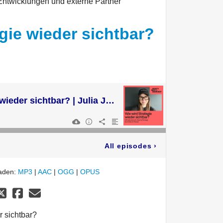
 Entwicklungen und externe Partner
gie wieder sichtbar?
Wie wird Strategie wieder sichtbar? | Julia Jarosch
All episodes
›
laden:
MP3
|
AAC
|
OGG
|
OPUS
r sichtbar?