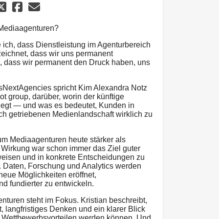
 Mediaagenturen?
e ich, dass Dienstleistung im Agenturbereich
zeichnet, dass wir uns permanent
h, dass wir permanent den Druck haben, uns
sNextAgencies spricht Kim Alexandra Notz
ot group, darüber, worin der künftige
liegt — und was es bedeutet, Kunden in
sch getriebenen Medienlandschaft wirklich zu
m Mediaagenturen heute stärker als
d. Wirkung war schon immer das Ziel guter
eisen und in konkrete Entscheidungen zu
r. Daten, Forschung und Analytics werden
neue Möglichkeiten eröffnet,
d fundierter zu entwickeln.
turen steht im Fokus. Kristian beschreibt,
 langfristiges Denken und ein klarer Blick
 Wettbewerbsvorteilen werden können. Und