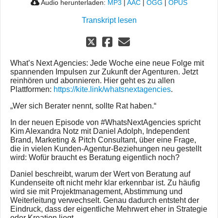
Audio herunterladen:
MP3
|
AAC
|
OGG
|
OPUS
Transkript lesen
What’s Next Agencies: Jede Woche eine neue Folge mit
spannenden Impulsen zur Zukunft der Agenturen. Jetzt
reinhören und abonnieren. Hier geht es zu allen
Plattformen:
https://kite.link/whatsnextagencies
.
„Wer sich Berater nennt, sollte Rat haben.“
In der neuen Episode von #WhatsNextAgencies spricht
Kim Alexandra Notz mit Daniel Adolph, Independent
Brand, Marketing & Pitch Consultant, über eine Frage,
die in vielen Kunden-Agentur-Beziehungen neu gestellt
wird: Wofür braucht es Beratung eigentlich noch?
Daniel beschreibt, warum der Wert von Beratung auf
Kundenseite oft nicht mehr klar erkennbar ist. Zu häufig
wird sie mit Projektmanagement, Abstimmung und
Weiterleitung verwechselt. Genau dadurch entsteht der
Eindruck, dass der eigentliche Mehrwert eher in Strategie
oder Kreation liegt.